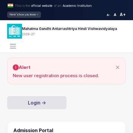
This is the
official website
of an
Academic Institution.
A+
A
Here's how you know
A-
Mahatma Gandhi Antarrashtriya Hindi Vishwavidyalaya
2026-27
Alert
New user registration process is closed.
Login ->
Admission Portal